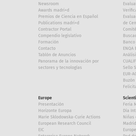
Newsroom
Evalua
Awards madri+d
Verific
Premios de Ciencia en Español
Evalua
Publications madri+d
de Cen
Contractor Portal
Comité
Compendio legislativo
Buscad
Formación
Banco 
Contacto
ENQA E
Tablón de Anuncios
Anális
Panorama de la innovación por
CUALI
sectores y tecnologías
Sello 
EUR-A
Buzón 
Felici
Europe
Scient
Presentación
Feria 
Horizonte Europa
Día In
Marie Sklodowska-Curie Actions
Niñas 
European Research Council
Madri
EIC
Europe