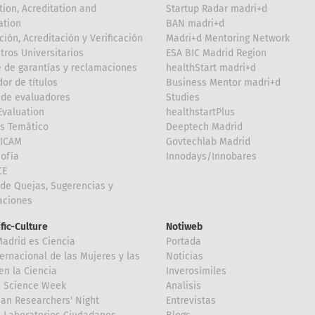
tion, Acreditation and
Startup Radar madri+d
ation
BAN madri+d
ción, Acreditación y Verificación
Madri+d Mentoring Network
tros Universitarios
ESA BIC Madrid Region
 de garantías y reclamaciones
healthStart madri+d
or de títulos
Business Mentor madri+d
de evaluadores
Studies
valuation
healthstartPlus
is Temático
Deeptech Madrid
FICAM
Govtechlab Madrid
Sofía
Innodays/Innobares
CE
de Quejas, Sugerencias y
taciones
ific-Culture
Notiweb
Madrid es Ciencia
Portada
ternacional de las Mujeres y las
Noticias
en la Ciencia
Inverosímiles
d Science Week
Analisis
an Researchers' Night
Entrevistas