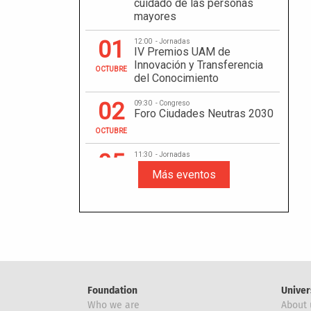
Foundation
Univer
Who we are
About 