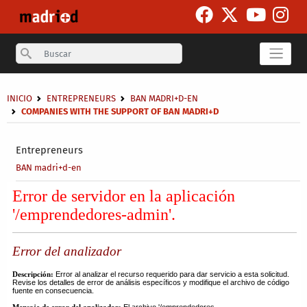
Skip to main content
Search
Breadcrumb
INICIO
ENTREPRENEURS
BAN MADRI+D-EN
COMPANIES WITH THE SUPPORT OF BAN MADRI+D
Secondary breadcrumb
Entrepreneurs
BAN madri+d-en