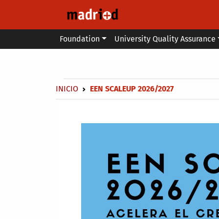
Skip to main content
Main menu
Foundation
University Quality Assurance
Secondary breadcrumb
Breadcrumb
INICIO
EEN SCALEUP 2026/2027