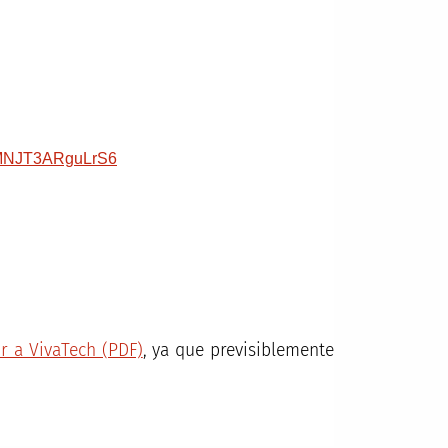
wkMNJT3ARguLrS6
or a VivaTech (PDF)
, ya que previsiblemente