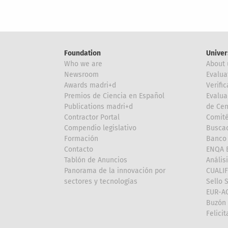
Foundation
Univer
Who we are
About 
Newsroom
Evalua
Awards madri+d
Verific
Premios de Ciencia en Español
Evalua
Publications madri+d
de Cen
Contractor Portal
Comité
Compendio legislativo
Buscad
Formación
Banco 
Contacto
ENQA E
Tablón de Anuncios
Anális
Panorama de la innovación por
CUALI
sectores y tecnologías
Sello 
EUR-A
Buzón 
Felici