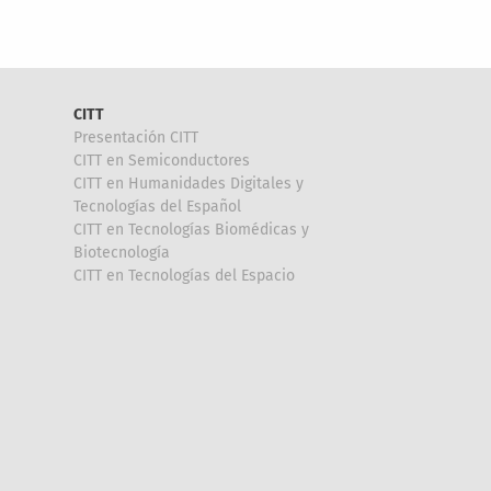
CITT
Presentación CITT
CITT en Semiconductores
CITT en Humanidades Digitales y
Tecnologías del Español
CITT en Tecnologías Biomédicas y
Biotecnología
CITT en Tecnologías del Espacio