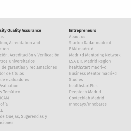
sity Quality Assurance
Entrepreneurs
us
About us
tion, Acreditation and
Startup Radar madri+d
ation
BAN madri+d
ción, Acreditación y Verificación
Madri+d Mentoring Network
tros Universitarios
ESA BIC Madrid Region
 de garantías y reclamaciones
healthStart madri+d
or de títulos
Business Mentor madri+d
de evaluadores
Studies
valuation
healthstartPlus
is Temático
Deeptech Madrid
FICAM
Govtechlab Madrid
Sofía
Innodays/Innobares
CE
de Quejas, Sugerencias y
taciones