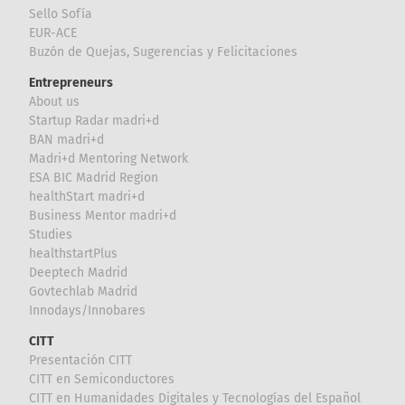
Sello Sofía
EUR-ACE
Buzón de Quejas, Sugerencias y Felicitaciones
Entrepreneurs
About us
Startup Radar madri+d
BAN madri+d
Madri+d Mentoring Network
ESA BIC Madrid Region
healthStart madri+d
Business Mentor madri+d
Studies
healthstartPlus
Deeptech Madrid
Govtechlab Madrid
Innodays/Innobares
CITT
Presentación CITT
CITT en Semiconductores
CITT en Humanidades Digitales y Tecnologías del Español