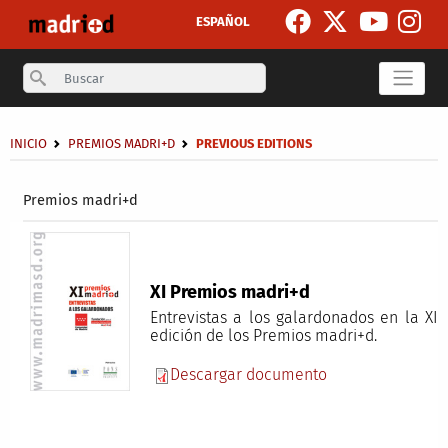
Skip to main content
ESPAÑOL
Search
Breadcrumb
INICIO
PREMIOS MADRI+D
PREVIOUS EDITIONS
Secondary breadcrumb
Premios madri+d
XI Premios madri+d
Entrevistas a los galardonados en la XI
edición de los Premios madri+d.
Descargar documento