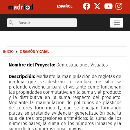
Skip to main content
ESPAÑOL
Search
Secondary breadcrumb
Breadcrumb
INICIO
C RAMÓN Y CAJAL
Nombre del Proyecto:
Demostraciones Visuales
Descripción:
Mediante la manipulación de regletas de
madera que se deslizan o cambian de sitio se
pretende evidenciar para el visitante cómo funcionan
las propiedades conmutativa en la suma y el producto
y la distributiva en la suma respecto del producto.
Mediante la manipulación de policubos de plásticos
de colores formando L, que se encajan formando
placas, se pretende evidenciar generalización para la
sula de tres progresiones aritméticas: la suma de los
números pares, la suma de los números impares y la
suma de los números consecutivos.