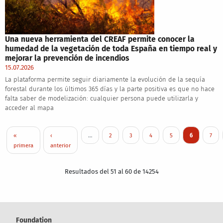
Una nueva herramienta del CREAF permite conocer la
humedad de la vegetación de toda España en tiempo real y
mejorar la prevención de incendios
15.07.2026
La plataforma permite seguir diariamente la evolución de la sequía
forestal durante los últimos 365 días y la parte positiva es que no hace
falta saber de modelización: cualquier persona puede utilizarla y
acceder al mapa
Pagination
First page
Previous page
Page
Page
Page
Page
Current pag
Page
«
‹
…
2
3
4
5
6
7
primera
anterior
Resultados del 51 al 60 de 14254
Foundation