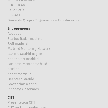
Análisis Temático
CUALIFICAM
Sello Sofía
EUR-ACE
Buzón de Quejas, Sugerencias y Felicitaciones
Entrepreneurs
About us
Startup Radar madri+d
BAN madri+d
Madri+d Mentoring Network
ESA BIC Madrid Region
healthStart madri+d
Business Mentor madri+d
Studies
healthstartPlus
Deeptech Madrid
Govtechlab Madrid
Innodays/Innobares
CITT
Presentación CITT
CITT en Semiconductores