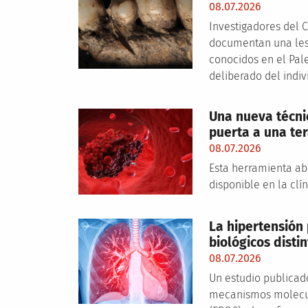
08.07.2026
Investigadores del 
documentan una lesi
conocidos en el Pale
deliberado del indi
Una nueva técni
puerta a una te
08.07.2026
Esta herramienta abr
disponible en la clí
La hipertensión
biológicos dist
08.07.2026
Un estudio publicad
mecanismos molecul