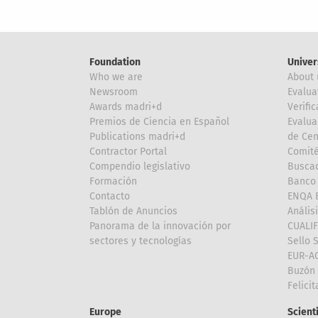
Foundation
Univer
Who we are
About 
Newsroom
Evalua
Awards madri+d
Verific
Premios de Ciencia en Español
Evalua
Publications madri+d
de Cen
Contractor Portal
Comité
Compendio legislativo
Buscad
Formación
Banco 
Contacto
ENQA E
Tablón de Anuncios
Anális
Panorama de la innovación por
CUALI
sectores y tecnologías
Sello 
EUR-A
Buzón 
Felici
Europe
Scient