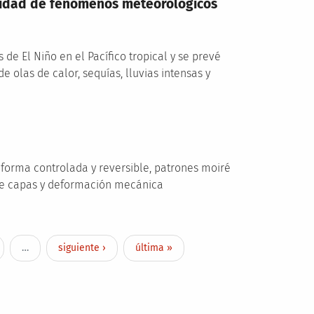
bilidad de fenómenos meteorológicos
e El Niño en el Pacífico tropical y se prevé
 olas de calor, sequías, lluvias intensas y
 forma controlada y reversible, patrones moiré
re capas y deformación mecánica
e
Next page
Last page
…
siguiente ›
última »