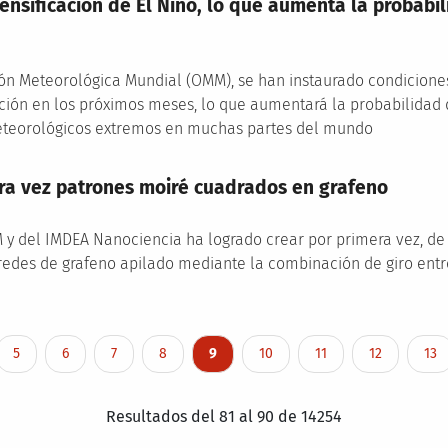
tensificación de El Niño, lo que aumenta la proba
n Meteorológica Mundial (OMM), se han instaurado condiciones d
ación en los próximos meses, lo que aumentará la probabilidad de
teorológicos extremos en muchas partes del mundo
ra vez patrones moiré cuadrados en grafeno
 y del IMDEA Nanociencia ha logrado crear por primera vez, de
edes de grafeno apilado mediante la combinación de giro ent
Page
Page
Page
Page
Current page
Page
Page
Page
Pag
5
6
7
8
9
10
11
12
13
Resultados del 81 al 90 de 14254