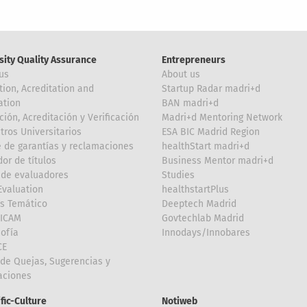
sity Quality Assurance
Entrepreneurs
us
About us
tion, Acreditation and
Startup Radar madri+d
ation
BAN madri+d
ción, Acreditación y Verificación
Madri+d Mentoring Network
tros Universitarios
ESA BIC Madrid Region
 de garantías y reclamaciones
healthStart madri+d
or de títulos
Business Mentor madri+d
de evaluadores
Studies
valuation
healthstartPlus
is Temático
Deeptech Madrid
FICAM
Govtechlab Madrid
Sofía
Innodays/Innobares
CE
de Quejas, Sugerencias y
taciones
ific-Culture
Notiweb