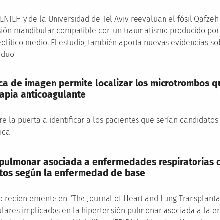
CENIEH y de la Universidad de Tel Aviv reevalúan el fósil Qafze
ón mandibular compatible con un traumatismo producido por u
olítico medio. El estudio, también aporta nuevas evidencias so
viduo
ca de imagen permite localizar los microtrombos qu
rapia anticoagulante
e la puerta a identificar a los pacientes que serían candidatos
nica
 pulmonar asociada a enfermedades respiratorias 
intos según la enfermedad de base
o recientemente en "The Journal of Heart and Lung Transplanta
ares implicados en la hipertensión pulmonar asociada a la e