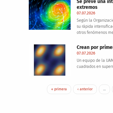
Se prevé una in
extremos
07.07.2026
Según la Organizació
su rápida intensific
otros fenómenos me
Crean por prime
07.07.2026
Un equipo de la UAM
cuadrados en superr
Pagination
First page
Previous page
« primera
‹ anterior
…