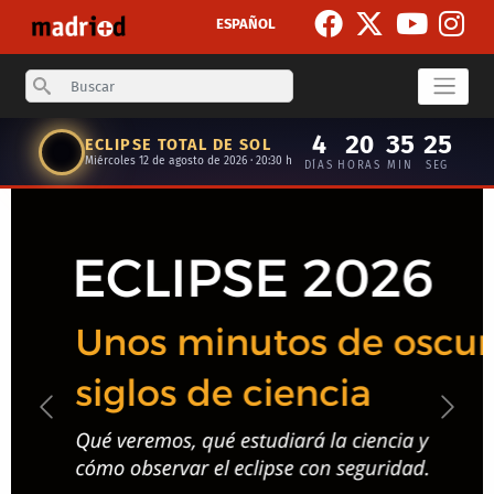
Skip to main content
ESPAÑOL
Search
4
20
35
24
ECLIPSE TOTAL DE SOL
Miércoles 12 de agosto de 2026 · 20:30 h
DÍAS
HORAS
MIN
SEG
Anterior
Siguie