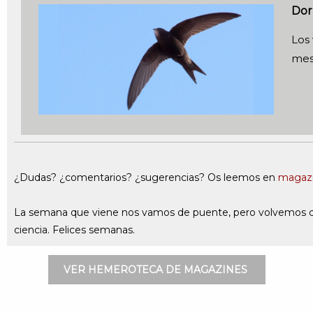
Dor
Los
mese
¿Dudas? ¿comentarios? ¿sugerencias? Os leemos en
magaz
La semana que viene nos vamos de puente, pero volvemos de
ciencia. Felices semanas.
VER HEMEROTECA DE MAGAZINES