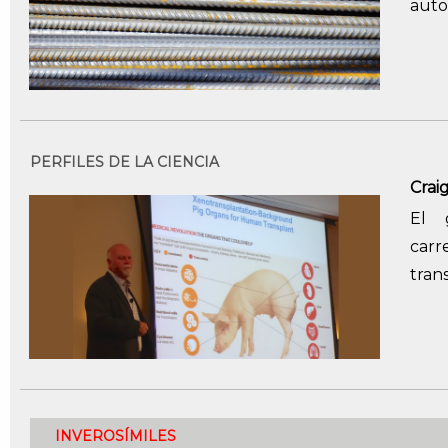
auto
PERFILES DE LA CIENCIA
Crai
El 
carr
tran
INVEROSÍMILES