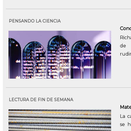
PENSANDO LA CIENCIA
Conci
Rich
de 
rudi
LECTURA DE FIN DE SEMANA
Mate
La c
se h