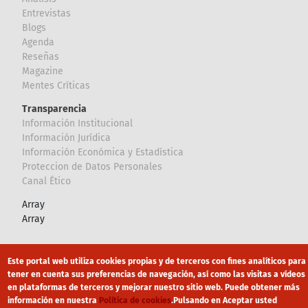
Entrevistas
Blogs
Agenda
Reseñas
Magazine
Mentes Críticas
Transparencia
Información Institucional
Información Jurídica
Información Económica y Estadística
Proteccion de Datos Personales
Canal Ético
Array
Array
Footer
Canal Ético
eduroam
Mapa Web
Este portal web utiliza cookies propias y de terceros con fines analíticos para
tener en cuenta sus preferencias de navegación, así como las visitas a vídeos
Política privacidad
Política de cookies
Aviso legal
en plataformas de terceros y mejorar nuestro sitio web. Puede obtener más
información en nuestra
Política de cookies
.
Pulsando en Aceptar usted