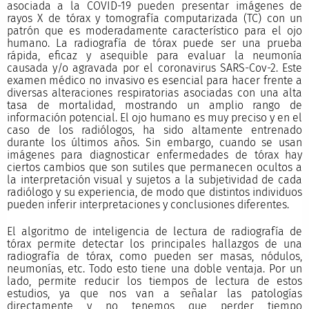
asociada a la COVID-19 pueden presentar imágenes de
rayos X de tórax y tomografía computarizada (TC) con un
patrón que es moderadamente característico para el ojo
humano. La radiografía de tórax puede ser una prueba
rápida, eficaz y asequible para evaluar la neumonía
causada y/o agravada por el coronavirus SARS-Cov-2. Este
examen médico no invasivo es esencial para hacer frente a
diversas alteraciones respiratorias asociadas con una alta
tasa de mortalidad, mostrando un amplio rango de
información potencial. El ojo humano es muy preciso y en el
caso de los radiólogos, ha sido altamente entrenado
durante los últimos años. Sin embargo, cuando se usan
imágenes para diagnosticar enfermedades de tórax hay
ciertos cambios que son sutiles que permanecen ocultos a
la interpretación visual y sujetos a la subjetividad de cada
radiólogo y su experiencia, de modo que distintos individuos
pueden inferir interpretaciones y conclusiones diferentes.
El algoritmo de inteligencia de lectura de radiografía de
tórax permite detectar los principales hallazgos de una
radiografía de tórax, como pueden ser masas, nódulos,
neumonías, etc. Todo esto tiene una doble ventaja. Por un
lado, permite reducir los tiempos de lectura de estos
estudios, ya que nos van a señalar las patologías
directamente y no tenemos que perder tiempo