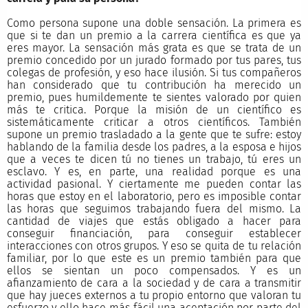
Como persona supone una doble sensación. La primera es
que si te dan un premio a la carrera científica es que ya
eres mayor. La sensación más grata es que se trata de un
premio concedido por un jurado formado por tus pares, tus
colegas de profesión, y eso hace ilusión. Si tus compañeros
han considerado que tu contribución ha merecido un
premio, pues humildemente te sientes valorado por quien
más te critica. Porque la misión de un científico es
sistemáticamente criticar a otros científicos. También
supone un premio trasladado a la gente que te sufre: estoy
hablando de la familia desde los padres, a la esposa e hijos
que a veces te dicen tú no tienes un trabajo, tú eres un
esclavo. Y es, en parte, una realidad porque es una
actividad pasional. Y ciertamente me pueden contar las
horas que estoy en el laboratorio, pero es imposible contar
las horas que seguimos trabajando fuera del mismo. La
cantidad de viajes que estás obligado a hacer para
conseguir financiación, para conseguir establecer
interacciones con otros grupos. Y eso se quita de tu relación
familiar, por lo que este es un premio también para que
ellos se sientan un poco compensados. Y es un
afianzamiento de cara a la sociedad y de cara a transmitir
que hay jueces externos a tu propio entorno que valoran tu
esfuerzo y ello hace más fácil una aceptación por parte del