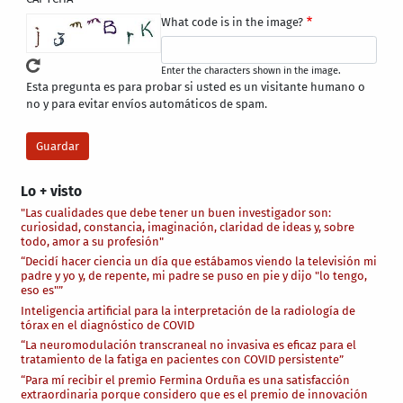
What code is in the image?
Enter the characters shown in the image.
Esta pregunta es para probar si usted es un visitante humano o
no y para evitar envíos automáticos de spam.
Lo + visto
"Las cualidades que debe tener un buen investigador son:
curiosidad, constancia, imaginación, claridad de ideas y, sobre
todo, amor a su profesión"
“Decidí hacer ciencia un día que estábamos viendo la televisión mi
padre y yo y, de repente, mi padre se puso en pie y dijo "lo tengo,
eso es"”
Inteligencia artificial para la interpretación de la radiología de
tórax en el diagnóstico de COVID
“La neuromodulación transcraneal no invasiva es eficaz para el
tratamiento de la fatiga en pacientes con COVID persistente”
“Para mí recibir el premio Fermina Orduña es una satisfacción
extraordinaria porque considero que es el premio de innovación