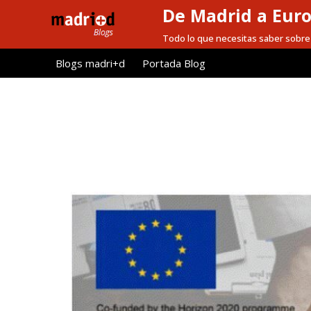
De Madrid a Eur
S
a
Todo lo que necesitas saber sobre 
l
Blogs madri+d
Portada Blog
t
a
r
a
l
c
o
n
t
e
n
i
d
o