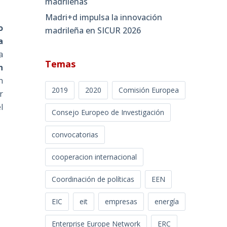
madrileñas
Madri+d impulsa la innovación
o
madrileña en SICUR 2026
a
a
Temas
n
n
2019
2020
Comisión Europea
r
l
Consejo Europeo de Investigación
convocatorias
cooperacion internacional
Coordinación de políticas
EEN
EIC
eit
empresas
energía
Enterprise Europe Network
ERC