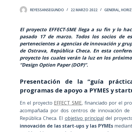
REYESSANSEGUNDO
22 MARZO 2022
GENERAL
,
HORI
El proyecto EFFECT-SME llega a su fin y lo ha
pasado 17 de marzo. Todos los socios de e
pertenecientes a agencias de innovación y grup
de Ostrava, República Checa. En esta conferen
proyecto los cuales verán la luz en los próxim
“Design Option Paper (DOP)”.
Presentación de la “guía prácti
programas de apoyo a PYMES y start
En el proyecto
EFFECT SME
, financiado por el p
acompañada por dos centros de innovación de p
República Checa. El
objetivo principal
del proyect
innovación de las start-ups y las PYMEs
mediant