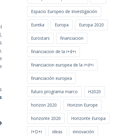
Espacio Europeo de Investigación
Eureka
Europa
Europa 2020
l
,
Eurostars
financiacion
s
)
,
financiacion de la i+d+i
e
financiacion europea de la i+d+i
e
financiación europea
s
futuro programa marco
H2020
s
horizon 2020
Horizon Europe
horizonte 2020
Horizonte Europa
o
I+D+i
ideas
innovación