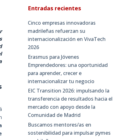
Entradas recientes
Cinco empresas innovadoras
madrileñas refuerzan su
r
s
internacionalización en VivaTech
d
2026
l
Erasmus para Jóvenes
a
Emprendedores: una oportunidad
para aprender, crecer e
internacionalizar tu negocio
s
EIC Transition 2026: impulsando la
transferencia de resultados hacia el
mercado con apoyo desde la
á
Comunidad de Madrid
n
Buscamos mentores/as en
a
sostenibilidad para impulsar pymes
e