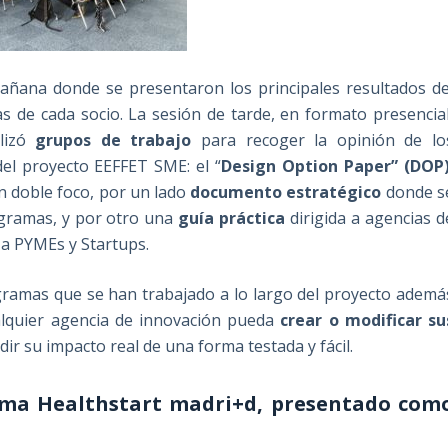
mañana donde se presentaron los principales resultados de
s de cada socio. La sesión de tarde, en formato presencial
alizó
grupos de trabajo
para recoger la opinión de lo
 del proyecto EEFFET SME: el “
Design Option Paper” (DOP
n doble foco, por un lado
documento estratégico
donde s
ogramas, y por otro una
guía práctica
dirigida a agencias d
a PYMEs y Startups.
ogramas que se han trabajado a lo largo del proyecto ademá
alquier agencia de innovación pueda
crear o modificar su
ir su impacto real de una forma testada y fácil.
rama Healthstart madri+d, presentado com