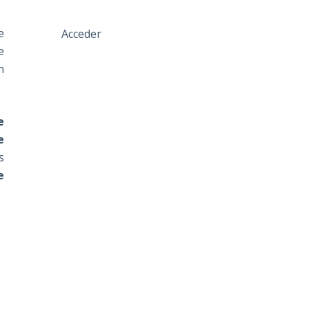
e
Acceder
e
n
e
e
s
e