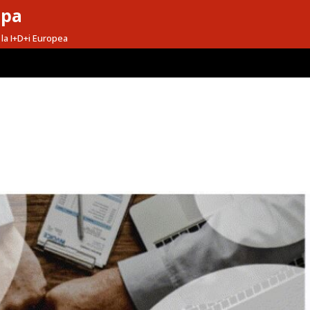
opa
la I+D+i Europea