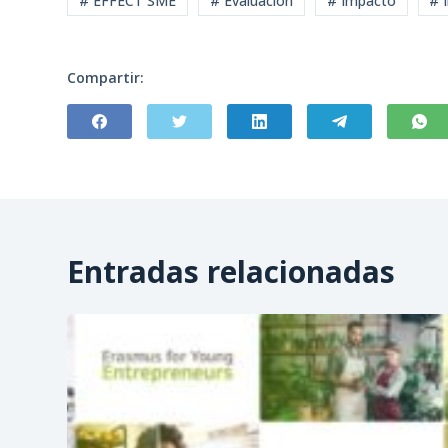
# EFFECT SME
# Evaluacion
# Impacto
# 
Compartir:
Entradas relacionadas