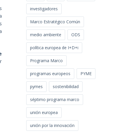
s
investigadores
a
Marco Estratégico Común
s
a
medio ambiente
ODS
política europea de I+D+i
e
Programa Marco
r
programas europeos
PYME
pymes
sostenibilidad
séptimo programa marco
unión europea
unión por la innovación