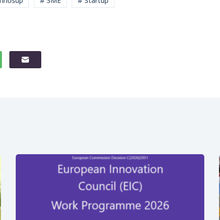
Innosup
# SME
# Startup