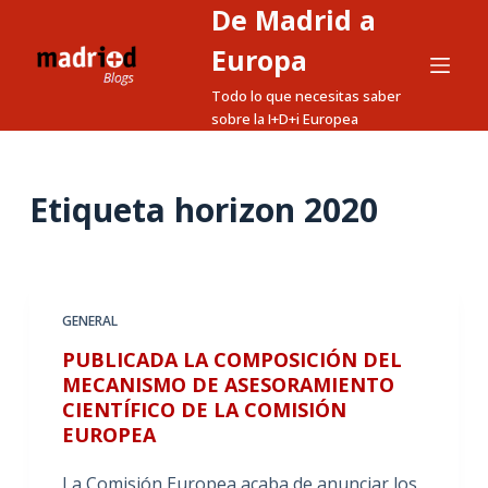
De Madrid a
S
a
Europa
l
Todo lo que necesitas saber
t
sobre la I+D+i Europea
a
r
a
Etiqueta
horizon 2020
l
c
o
n
GENERAL
t
PUBLICADA LA COMPOSICIÓN DEL
e
MECANISMO DE ASESORAMIENTO
n
CIENTÍFICO DE LA COMISIÓN
i
EUROPEA
d
o
La Comisión Europea acaba de anunciar los