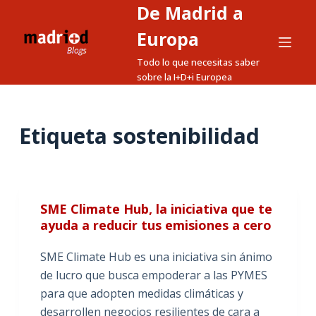
De Madrid a
S
a
Europa
l
Todo lo que necesitas saber
t
sobre la I+D+i Europea
a
r
a
Etiqueta
sostenibilidad
l
c
o
n
SME Climate Hub, la iniciativa que te
t
ayuda a reducir tus emisiones a cero
e
n
SME Climate Hub es una iniciativa sin ánimo
i
de lucro que busca empoderar a las PYMES
d
para que adopten medidas climáticas y
o
desarrollen negocios resilientes de cara a