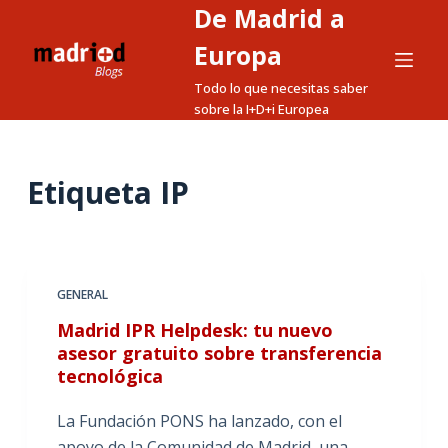
De Madrid a
S
a
Europa
l
Todo lo que necesitas saber
t
sobre la I+D+i Europea
a
r
a
Etiqueta
IP
l
c
o
n
GENERAL
t
Madrid IPR Helpdesk: tu nuevo
e
asesor gratuito sobre transferencia
n
tecnológica
i
d
La Fundación PONS ha lanzado, con el
o
apoyo de la Comunidad de Madrid, una