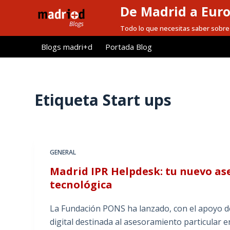
De Madrid a Eur
S
a
Todo lo que necesitas saber sobre 
l
Blogs madri+d
Portada Blog
t
a
r
a
Etiqueta
Start ups
l
c
o
n
GENERAL
t
Madrid IPR Helpdesk: tu nuevo as
e
tecnológica
n
i
La Fundación PONS ha lanzado, con el apoyo 
d
digital destinada al asesoramiento particular e
o