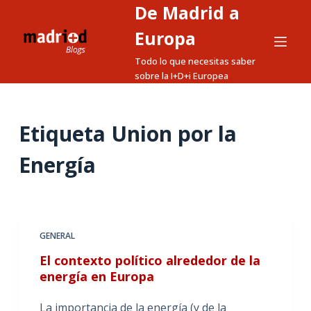
De Madrid a
S
a
Europa
l
Todo lo que necesitas saber
t
sobre la I+D+i Europea
a
r
a
Etiqueta
Union por la
l
Energía
c
o
n
t
e
GENERAL
n
El contexto político alrededor de la
i
energía en Europa
d
o
La importancia de la energía (y de la