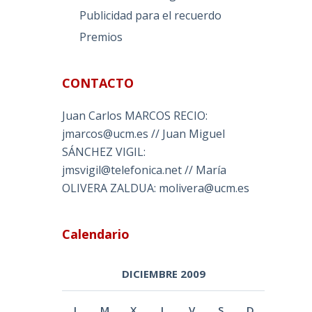
Publicidad para el recuerdo
Premios
CONTACTO
Juan Carlos MARCOS RECIO:
jmarcos@ucm.es // Juan Miguel
SÁNCHEZ VIGIL:
jmsvigil@telefonica.net // María
OLIVERA ZALDUA: molivera@ucm.es
Calendario
DICIEMBRE 2009
L
M
X
J
V
S
D