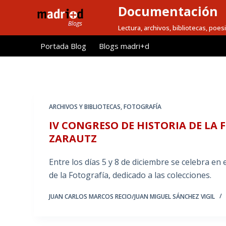
Documentación
S
a
Lectura, archivos, bibliotecas, poesi
l
Portada Blog
Blogs madri+d
t
a
r
a
l
ARCHIVOS Y BIBLIOTECAS
,
FOTOGRAFÍA
c
IV CONGRESO DE HISTORIA DE LA
o
ZARAUTZ
n
t
Entre los días 5 y 8 de diciembre se celebra e
e
de la Fotografía, dedicado a las colecciones.
n
i
JUAN CARLOS MARCOS RECIO/JUAN MIGUEL SÁNCHEZ VIGIL
d
o