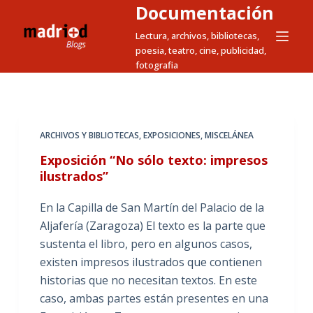
Documentación
S
a
Lectura, archivos, bibliotecas,
poesia, teatro, cine, publicidad,
l
fotografia
t
a
r
a
ARCHIVOS Y BIBLIOTECAS
,
EXPOSICIONES
,
MISCELÁNEA
l
Exposición “No sólo texto: impresos
c
ilustrados”
o
n
En la Capilla de San Martín del Palacio de la
t
Aljafería (Zaragoza) El texto es la parte que
e
sustenta el libro, pero en algunos casos,
n
existen impresos ilustrados que contienen
i
historias que no necesitan textos. En este
d
caso, ambas partes están presentes en una
o