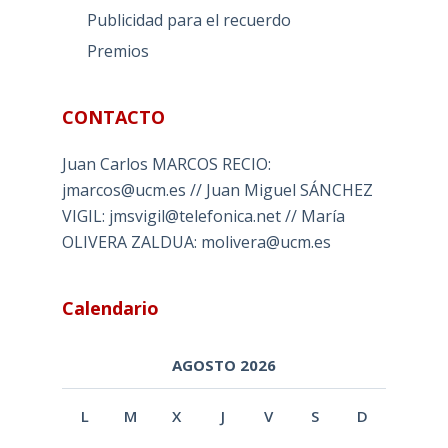
Publicidad para el recuerdo
Premios
CONTACTO
Juan Carlos MARCOS RECIO:
jmarcos@ucm.es // Juan Miguel SÁNCHEZ
VIGIL: jmsvigil@telefonica.net // María
OLIVERA ZALDUA: molivera@ucm.es
Calendario
AGOSTO 2026
L
M
X
J
V
S
D