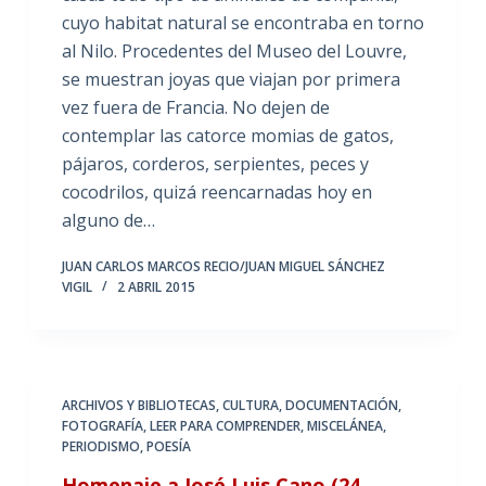
cuyo habitat natural se encontraba en torno
al Nilo. Procedentes del Museo del Louvre,
se muestran joyas que viajan por primera
vez fuera de Francia. No dejen de
contemplar las catorce momias de gatos,
pájaros, corderos, serpientes, peces y
cocodrilos, quizá reencarnadas hoy en
alguno de…
JUAN CARLOS MARCOS RECIO/JUAN MIGUEL SÁNCHEZ
VIGIL
2 ABRIL 2015
ARCHIVOS Y BIBLIOTECAS
,
CULTURA
,
DOCUMENTACIÓN
,
FOTOGRAFÍA
,
LEER PARA COMPRENDER
,
MISCELÁNEA
,
PERIODISMO
,
POESÍA
Homenaje a José Luis Cano (24