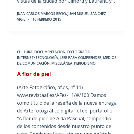
vistas de la ciudad por Clifford y Laurent, y…
JUAN CARLOS MARCOS RECIO/JUAN MIGUEL SÁNCHEZ
VIGIL
10 FEBRERO 2015
CULTURA
,
DOCUMENTACIÓN
,
FOTOGRAFÍA
,
INTERNET/TECNOLOGÍA
,
LEER PARA COMPRENDER
,
MEDIOS
DE COMUNICACIÓN
,
MISCELÁNEA
,
PERIODISMO
A flor de piel
(Arte Fotográfico, af.es, nº 11)
www.revistaaf.es/AFes-11/#/100 Damos
como título de la reseña de la nueva entrega
de Arte fotográfico digital, el del portafolio
“A flor de piel” de Aída Pascual, compendio
de los contenidos desde nuestro punto de
vista. Comienza la revista con una epístola