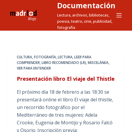
Documentación
S
a
Lectura, archivos, bibliotecas,
poesia, teatro, cine, publicidad,
l
fotografia
t
a
r
a
CULTURA
,
FOTOGRAFÍA
,
LECTURA
,
LEER PARA
l
COMPRENDER
,
LIBRO RECOMENDADO (LR)
,
MISCELÁNEA
,
c
VER PARA ENTENDER
o
Presentación libro El viaje del Thistle
n
t
El próximo día 18 de febrero a las 18:30 se
e
presentará online el libro El viaje del thistle,
n
un recorrido fotográfico por el
i
Mediterráneo de tres mujeres: Adela
d
Crooke, Eugenia de Montijo y Rosario Falcó
o
y Osorio. Inscripción previa: