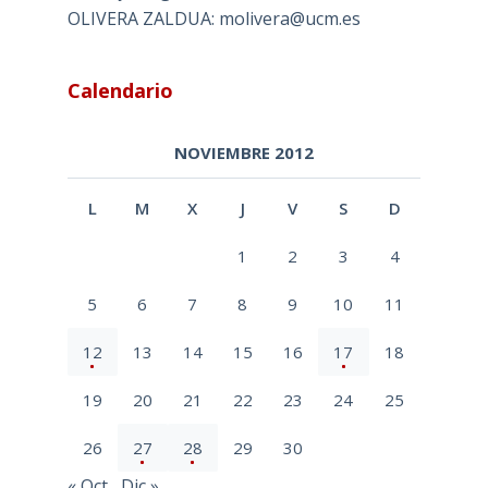
OLIVERA ZALDUA: molivera@ucm.es
Calendario
NOVIEMBRE 2012
L
M
X
J
V
S
D
1
2
3
4
5
6
7
8
9
10
11
12
13
14
15
16
17
18
19
20
21
22
23
24
25
26
27
28
29
30
« Oct
Dic »