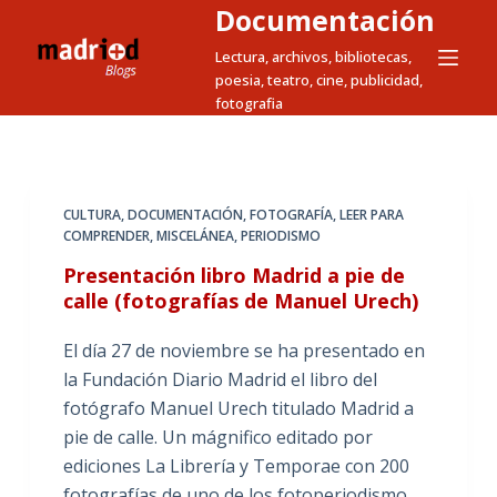
Documentación
S
a
Lectura, archivos, bibliotecas,
poesia, teatro, cine, publicidad,
l
fotografia
t
a
r
a
CULTURA
,
DOCUMENTACIÓN
,
FOTOGRAFÍA
,
LEER PARA
l
COMPRENDER
,
MISCELÁNEA
,
PERIODISMO
c
Presentación libro Madrid a pie de
o
calle (fotografías de Manuel Urech)
n
t
El día 27 de noviembre se ha presentado en
e
la Fundación Diario Madrid el libro del
n
fotógrafo Manuel Urech titulado Madrid a
i
pie de calle. Un mágnifico editado por
d
ediciones La Librería y Temporae con 200
o
fotografías de uno de los fotoperiodismo