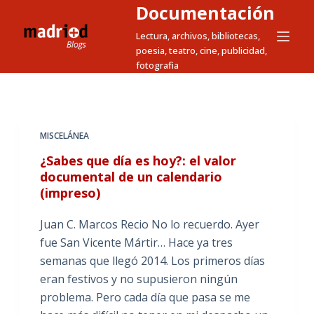
Documentación
S
a
Lectura, archivos, bibliotecas,
poesia, teatro, cine, publicidad,
l
fotografia
t
a
r
a
MISCELÁNEA
l
¿Sabes que día es hoy?: el valor
c
documental de un calendario
o
(impreso)
n
t
Juan C. Marcos Recio No lo recuerdo. Ayer
e
fue San Vicente Mártir… Hace ya tres
n
semanas que llegó 2014. Los primeros días
i
eran festivos y no supusieron ningún
d
problema. Pero cada día que pasa se me
o