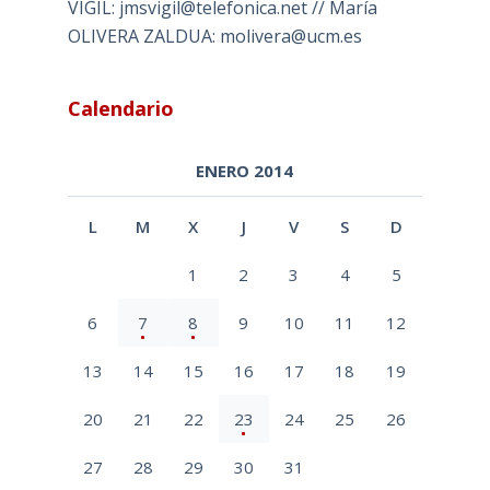
VIGIL: jmsvigil@telefonica.net // María
OLIVERA ZALDUA: molivera@ucm.es
Calendario
ENERO 2014
L
M
X
J
V
S
D
1
2
3
4
5
6
7
8
9
10
11
12
13
14
15
16
17
18
19
20
21
22
23
24
25
26
27
28
29
30
31