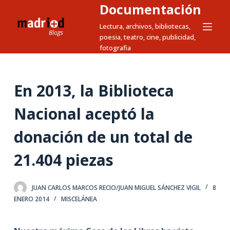
Documentación
S
a
Lectura, archivos, bibliotecas,
poesia, teatro, cine, publicidad,
l
fotografia
t
a
r
En 2013, la Biblioteca
a
l
Nacional aceptó la
c
donación de un total de
o
n
21.404 piezas
t
e
n
JUAN CARLOS MARCOS RECIO/JUAN MIGUEL SÁNCHEZ VIGIL
8
i
ENERO 2014
MISCELÁNEA
d
o