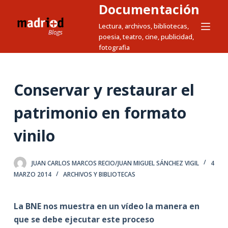
Documentación
S
a
Lectura, archivos, bibliotecas,
poesia, teatro, cine, publicidad,
l
fotografia
t
a
r
Conservar y restaurar el
a
l
patrimonio en formato
c
vinilo
o
n
t
JUAN CARLOS MARCOS RECIO/JUAN MIGUEL SÁNCHEZ VIGIL
4
e
MARZO 2014
ARCHIVOS Y BIBLIOTECAS
n
i
La BNE nos muestra en un vídeo la manera en
d
que se debe ejecutar este proceso
o