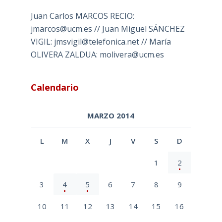
Juan Carlos MARCOS RECIO:
jmarcos@ucm.es // Juan Miguel SÁNCHEZ
VIGIL: jmsvigil@telefonica.net // María
OLIVERA ZALDUA: molivera@ucm.es
Calendario
MARZO 2014
L
M
X
J
V
S
D
1
2
3
4
5
6
7
8
9
10
11
12
13
14
15
16