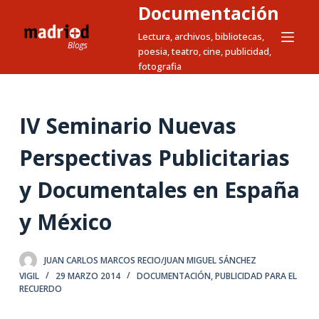
Documentación
S
a
Lectura, archivos, bibliotecas,
poesia, teatro, cine, publicidad,
l
fotografia
t
a
r
IV Seminario Nuevas
a
l
Perspectivas Publicitarias
c
y Documentales en España
o
n
y México
t
e
n
JUAN CARLOS MARCOS RECIO/JUAN MIGUEL SÁNCHEZ
i
VIGIL
29 MARZO 2014
DOCUMENTACIÓN
,
PUBLICIDAD PARA EL
RECUERDO
d
o