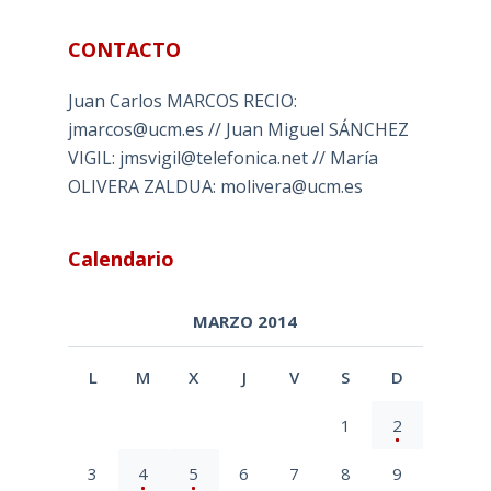
CONTACTO
Juan Carlos MARCOS RECIO:
jmarcos@ucm.es // Juan Miguel SÁNCHEZ
VIGIL: jmsvigil@telefonica.net // María
OLIVERA ZALDUA: molivera@ucm.es
Calendario
MARZO 2014
L
M
X
J
V
S
D
1
2
3
4
5
6
7
8
9