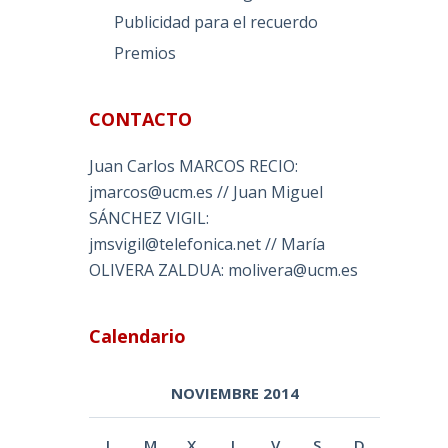
Publicidad para el recuerdo
Premios
CONTACTO
Juan Carlos MARCOS RECIO:
jmarcos@ucm.es // Juan Miguel
SÁNCHEZ VIGIL:
jmsvigil@telefonica.net // María
OLIVERA ZALDUA: molivera@ucm.es
Calendario
NOVIEMBRE 2014
L
M
X
J
V
S
D