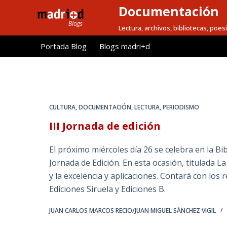
Documentación
S
a
Lectura, archivos, bibliotecas, poesi
l
Portada Blog
Blogs madri+d
t
a
r
a
l
CULTURA
,
DOCUMENTACIÓN
,
LECTURA
,
PERIODISMO
c
III Jornada de edición
o
n
El próximo miércoles día 26 se celebra en la B
t
Jornada de Edición. En esta ocasión, titulada La
e
y la excelencia y aplicaciones. Contará con los 
n
Ediciones Siruela y Ediciones B.
i
d
JUAN CARLOS MARCOS RECIO/JUAN MIGUEL SÁNCHEZ VIGIL
o