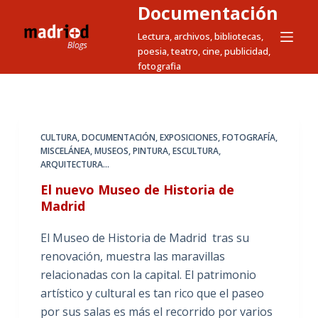
Documentación
S
a
Lectura, archivos, bibliotecas,
poesia, teatro, cine, publicidad,
l
fotografia
t
a
r
a
CULTURA
,
DOCUMENTACIÓN
,
EXPOSICIONES
,
FOTOGRAFÍA
,
l
MISCELÁNEA
,
MUSEOS
,
PINTURA, ESCULTURA,
c
ARQUITECTURA...
o
El nuevo Museo de Historia de
n
Madrid
t
El Museo de Historia de Madrid tras su
e
renovación, muestra las maravillas
n
relacionadas con la capital. El patrimonio
i
artístico y cultural es tan rico que el paseo
d
por sus salas es más el recorrido por varios
o