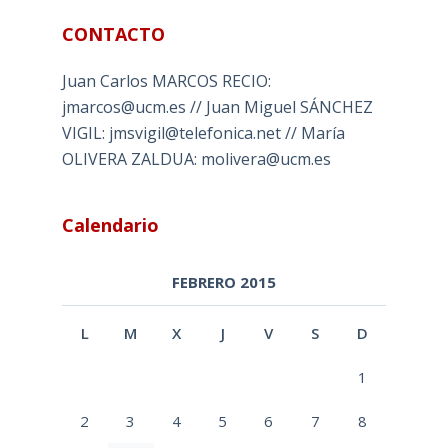
CONTACTO
Juan Carlos MARCOS RECIO:
jmarcos@ucm.es // Juan Miguel SÁNCHEZ
VIGIL: jmsvigil@telefonica.net // María
OLIVERA ZALDUA: molivera@ucm.es
Calendario
FEBRERO 2015
L
M
X
J
V
S
D
1
2
3
4
5
6
7
8