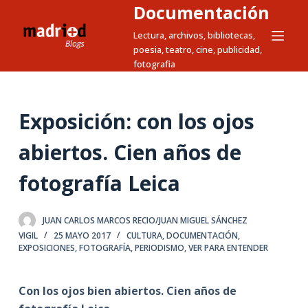
Documentación
S
a
Lectura, archivos, bibliotecas,
poesia, teatro, cine, publicidad,
l
fotografia
t
a
r
Exposición: con los ojos
a
l
abiertos. Cien años de
c
fotografía Leica
o
n
t
JUAN CARLOS MARCOS RECIO/JUAN MIGUEL SÁNCHEZ
e
VIGIL
25 MAYO 2017
CULTURA
,
DOCUMENTACIÓN
,
n
EXPOSICIONES
,
FOTOGRAFÍA
,
PERIODISMO
,
VER PARA ENTENDER
i
d
Con los ojos bien abiertos. Cien años de
o