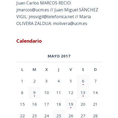
Juan Carlos MARCOS RECIO:
jmarcos@ucm.es // Juan Miguel SÁNCHEZ
VIGIL: jmsvigil@telefonica.net // María
OLIVERA ZALDUA: molivera@ucm.es
Calendario
MAYO 2017
L
M
X
J
V
S
D
1
2
3
4
5
6
7
8
9
10
11
12
13
14
15
16
17
18
19
20
21
22
23
24
25
26
27
28