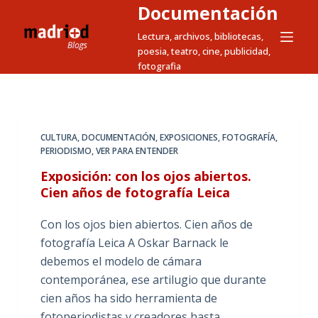
Documentación
S
a
Lectura, archivos, bibliotecas,
poesia, teatro, cine, publicidad,
l
fotografia
t
a
r
a
CULTURA
,
DOCUMENTACIÓN
,
EXPOSICIONES
,
FOTOGRAFÍA
,
l
PERIODISMO
,
VER PARA ENTENDER
c
Exposición: con los ojos abiertos.
o
Cien años de fotografía Leica
n
t
Con los ojos bien abiertos. Cien años de
e
fotografía Leica A Oskar Barnack le
n
debemos el modelo de cámara
i
contemporánea, ese artilugio que durante
d
cien años ha sido herramienta de
o
fotoperiodistas y creadores hasta