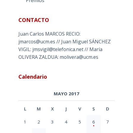
Premios
CONTACTO
Juan Carlos MARCOS RECIO:
jmarcos@ucm.es // Juan Miguel SÁNCHEZ
VIGIL: jmsvigil@telefonica.net // María
OLIVERA ZALDUA: molivera@ucm.es
Calendario
MAYO 2017
L
M
X
J
V
S
D
1
2
3
4
5
6
7