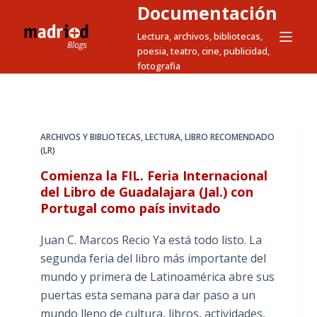
Documentación
S
a
Lectura, archivos, bibliotecas,
poesia, teatro, cine, publicidad,
l
fotografia
t
a
r
a
ARCHIVOS Y BIBLIOTECAS
,
LECTURA
,
LIBRO RECOMENDADO
l
(LR)
c
Comienza la FIL. Feria Internacional
o
del Libro de Guadalajara (Jal.) con
n
Portugal como país invitado
t
e
Juan C. Marcos Recio Ya está todo listo. La
n
segunda feria del libro más importante del
i
mundo y primera de Latinoamérica abre sus
d
puertas esta semana para dar paso a un
o
mundo lleno de cultura, libros, actividades,