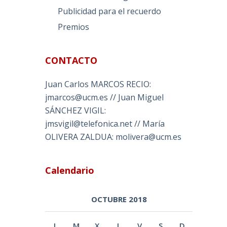
Publicidad para el recuerdo
Premios
CONTACTO
Juan Carlos MARCOS RECIO:
jmarcos@ucm.es // Juan Miguel
SÁNCHEZ VIGIL:
jmsvigil@telefonica.net // María
OLIVERA ZALDUA: molivera@ucm.es
Calendario
OCTUBRE 2018
L
M
X
J
V
S
D