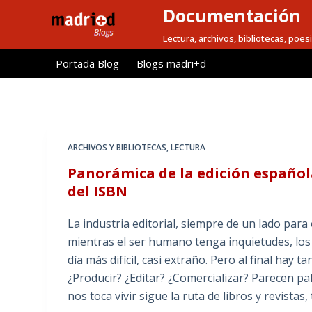
Documentación
S
a
Lectura, archivos, bibliotecas, poesi
l
Portada Blog
Blogs madri+d
t
a
r
a
l
ARCHIVOS Y BIBLIOTECAS
,
LECTURA
c
Panorámica de la edición español
o
del ISBN
n
t
La industria editorial, siempre de un lado par
e
mientras el ser humano tenga inquietudes, los 
n
día más difícil, casi extraño. Pero al final hay
i
¿Producir? ¿Editar? ¿Comercializar? Parecen p
d
nos toca vivir sigue la ruta de libros y revist
o