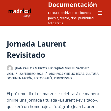
Documentación
S
a
Lectura, archivos, bibliotecas,
poesia, teatro, cine, publicidad,
l
fotografia
t
a
r
Jornada Laurent
a
l
Revisitado
c
o
JUAN CARLOS MARCOS RECIO/JUAN MIGUEL SÁNCHEZ
n
VIGIL
22 FEBRERO 2021
ARCHIVOS Y BIBLIOTECAS
,
CULTURA
,
t
DOCUMENTACIÓN
,
FOTOGRAFÍA
,
PERIODISMO
e
n
El próximo día 1 de marzo se celebrará de manera
i
online una jornada titulada «Laurent Revisitado»,
d
que será un homenaje al fotógrafo Jean Laurent.
o