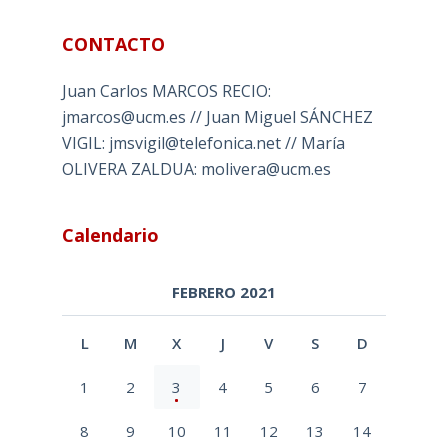
CONTACTO
Juan Carlos MARCOS RECIO:
jmarcos@ucm.es // Juan Miguel SÁNCHEZ
VIGIL: jmsvigil@telefonica.net // María
OLIVERA ZALDUA: molivera@ucm.es
Calendario
FEBRERO 2021
L
M
X
J
V
S
D
1
2
3
4
5
6
7
8
9
10
11
12
13
14