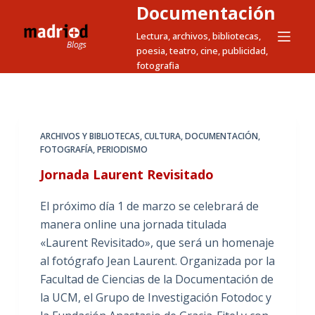
Documentación
S
a
Lectura, archivos, bibliotecas,
poesia, teatro, cine, publicidad,
l
fotografia
t
a
r
a
ARCHIVOS Y BIBLIOTECAS
,
CULTURA
,
DOCUMENTACIÓN
,
l
FOTOGRAFÍA
,
PERIODISMO
c
Jornada Laurent Revisitado
o
n
El próximo día 1 de marzo se celebrará de
t
manera online una jornada titulada
e
«Laurent Revisitado», que será un homenaje
n
al fotógrafo Jean Laurent. Organizada por la
i
Facultad de Ciencias de la Documentación de
d
la UCM, el Grupo de Investigación Fotodoc y
o