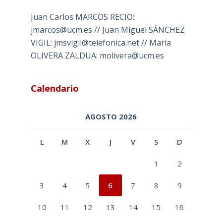
Juan Carlos MARCOS RECIO:
jmarcos@ucm.es // Juan Miguel SÁNCHEZ
VIGIL: jmsvigil@telefonica.net // María
OLIVERA ZALDUA: molivera@ucm.es
Calendario
AGOSTO 2026
L
M
X
J
V
S
D
1
2
3
4
5
6
7
8
9
10
11
12
13
14
15
16