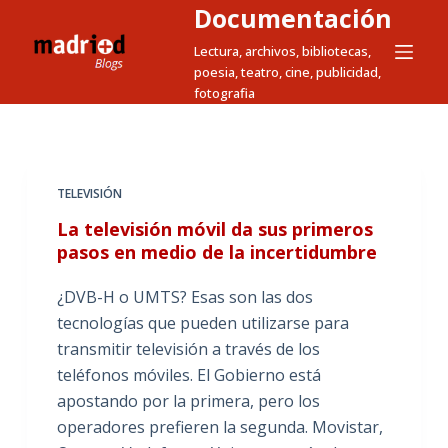
Documentación
S
a
Lectura, archivos, bibliotecas,
poesia, teatro, cine, publicidad,
l
fotografia
t
a
r
a
TELEVISIÓN
l
La televisión móvil da sus primeros
c
pasos en medio de la incertidumbre
o
n
¿DVB-H o UMTS? Esas son las dos
t
tecnologías que pueden utilizarse para
e
transmitir televisión a través de los
n
teléfonos móviles. El Gobierno está
i
apostando por la primera, pero los
d
operadores prefieren la segunda. Movistar,
o