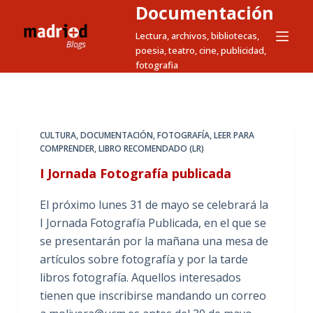
Documentación
S
a
Lectura, archivos, bibliotecas,
poesia, teatro, cine, publicidad,
l
fotografia
t
a
r
a
CULTURA
,
DOCUMENTACIÓN
,
FOTOGRAFÍA
,
LEER PARA
l
COMPRENDER
,
LIBRO RECOMENDADO (LR)
c
I Jornada Fotografía publicada
o
n
El próximo lunes 31 de mayo se celebrará la
t
I Jornada Fotografía Publicada, en el que se
e
se presentarán por la mañana una mesa de
n
artículos sobre fotografía y por la tarde
i
libros fotografía. Aquellos interesados
d
tienen que inscribirse mandando un correo
o