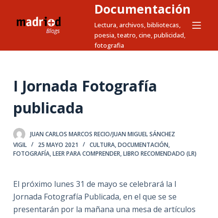
Documentación
S
a
Lectura, archivos, bibliotecas,
poesia, teatro, cine, publicidad,
l
fotografia
t
a
r
I Jornada Fotografía
a
l
publicada
c
o
JUAN CARLOS MARCOS RECIO/JUAN MIGUEL SÁNCHEZ
n
VIGIL
25 MAYO 2021
CULTURA
,
DOCUMENTACIÓN
,
t
FOTOGRAFÍA
,
LEER PARA COMPRENDER
,
LIBRO RECOMENDADO (LR)
e
n
El próximo lunes 31 de mayo se celebrará la I
i
Jornada Fotografía Publicada, en el que se se
d
presentarán por la mañana una mesa de artículos
o