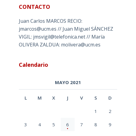
CONTACTO
Juan Carlos MARCOS RECIO:
jmarcos@ucm.es // Juan Miguel SÁNCHEZ
VIGIL: jmsvigil@telefonica.net // María
OLIVERA ZALDUA: molivera@ucm.es
Calendario
MAYO 2021
L
M
X
J
V
S
D
1
2
3
4
5
6
7
8
9