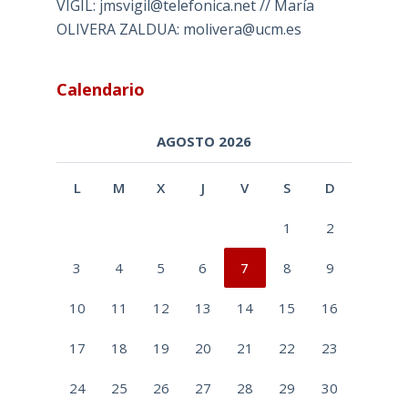
VIGIL: jmsvigil@telefonica.net // María
OLIVERA ZALDUA: molivera@ucm.es
Calendario
AGOSTO 2026
L
M
X
J
V
S
D
1
2
3
4
5
6
7
8
9
10
11
12
13
14
15
16
17
18
19
20
21
22
23
24
25
26
27
28
29
30