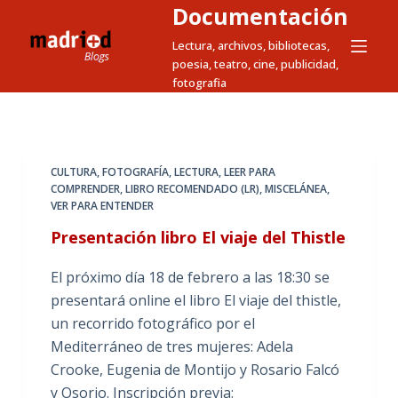
Documentación
S
a
Lectura, archivos, bibliotecas,
poesia, teatro, cine, publicidad,
l
fotografia
t
a
r
a
CULTURA
,
FOTOGRAFÍA
,
LECTURA
,
LEER PARA
l
COMPRENDER
,
LIBRO RECOMENDADO (LR)
,
MISCELÁNEA
,
c
VER PARA ENTENDER
o
Presentación libro El viaje del Thistle
n
t
El próximo día 18 de febrero a las 18:30 se
e
presentará online el libro El viaje del thistle,
n
un recorrido fotográfico por el
i
Mediterráneo de tres mujeres: Adela
d
Crooke, Eugenia de Montijo y Rosario Falcó
o
y Osorio. Inscripción previa: