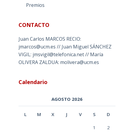
Premios
CONTACTO
Juan Carlos MARCOS RECIO:
jmarcos@ucm.es // Juan Miguel SÁNCHEZ
VIGIL: jmsvigil@telefonica.net // María
OLIVERA ZALDUA: molivera@ucm.es
Calendario
AGOSTO 2026
L
M
X
J
V
S
D
1
2