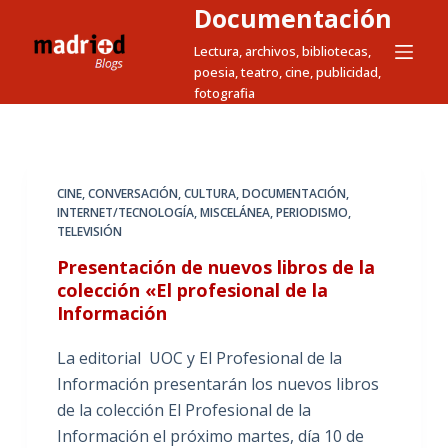
Documentación
S
a
Lectura, archivos, bibliotecas,
poesia, teatro, cine, publicidad,
l
fotografia
t
a
r
a
CINE
,
CONVERSACIÓN
,
CULTURA
,
DOCUMENTACIÓN
,
l
INTERNET/TECNOLOGÍA
,
MISCELÁNEA
,
PERIODISMO
,
c
TELEVISIÓN
o
Presentación de nuevos libros de la
n
colección «El profesional de la
t
Información
e
La editorial UOC y El Profesional de la
n
Información presentarán los nuevos libros
i
de la colección El Profesional de la
d
Información el próximo martes, día 10 de
o