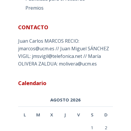
Premios
CONTACTO
Juan Carlos MARCOS RECIO:
jmarcos@ucm.es // Juan Miguel SÁNCHEZ
VIGIL: jmsvigil@telefonica.net // María
OLIVERA ZALDUA: molivera@ucm.es
Calendario
AGOSTO 2026
L
M
X
J
V
S
D
1
2