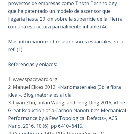
proyectos de empresas como Thoth Technology
que ha patentado un modelo de ascensor que
llegaría hasta 20 km sobre la superficie de la Tierra
con una estructura parcialmente inflable (4).
Más información sobre ascensores espaciales en la
ref. (1).
Referencias y enlaces:
1.
www.spaceward.org
.
2.
Manuel Elices 2012
, «Nanomateriales (3): la fibra
ideal», Blog materiales al día
3.
Liyan Zhu, Jinlan Wang, and Feng Ding 2016
, «The
Great Reduction of a Carbon Nanotube’s Mechanical
Performance by a Few Topological Defects», ACS
Nano, 2016, 10 (6), pp 6410–6415.
4. Ver noticia en
http://thothx.com/news-2/
.