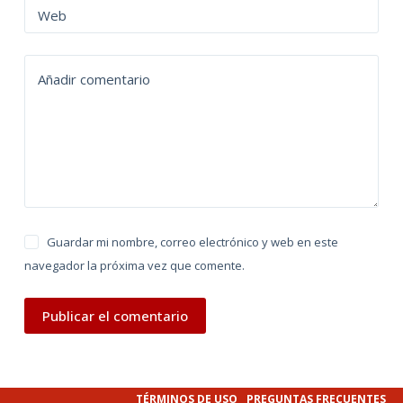
n
Web
a
t
Añadir comentario
i
v
e
:
Guardar mi nombre, correo electrónico y web en este
navegador la próxima vez que comente.
Publicar el comentario
TÉRMINOS DE USO
PREGUNTAS FRECUENTES