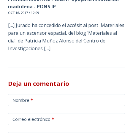
madrileña - PONS IP
OCT 16, 2017 / 12:09
[…] Jurado ha concedido el accésit al post Materiales
para un ascensor espacial, del blog ‘Materiales al
día’, de Patricia Muñoz Alonso del Centro de
Investigaciones […]
Deja un comentario
A
Nombre
*
l
t
Correo electrónico
*
e
r