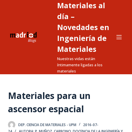
Materiales al
S
a
día –
l
Novedades en
t
Ingeniería de
a
r
Materiales
a
Nuestras vidas están
l
íntimamente ligadas a los
c
materiales
o
n
t
Materiales para un
e
ascensor espacial
n
i
d
DEP. CIENCIA DE MATERIALES - UPM
2016-07-
o
24
AUTORA: P. MUÑOZ
,
CARBONO
,
DOCENCIA DE LA INGENIERÍA Y