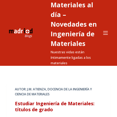
Materiales al
S
a
día –
l
Novedades en
t
Ingeniería de
a
r
Materiales
a
Nuestras vidas están
l
íntimamente ligadas a los
c
materiales
o
n
t
e
AUTOR: J.M. ATIENZA
,
DOCENCIA DE LA INGENIERÍA Y
n
CIENCIA DE MATERIALES
i
Estudiar Ingeniería de Materiales:
d
títulos de grado
o