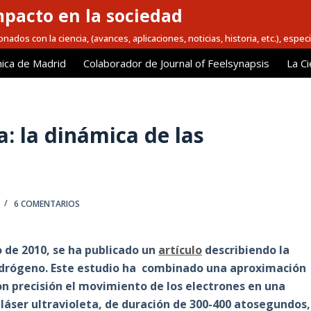
mpacto en la sociedad
nados con la ciencia, (avances, aplicaciones, noticias, historia, etc.), espec
ica de Madrid
Colaborador de Journal of Feelsynapsis
La Ci
: la dinámica de las
6 COMENTARIOS
o de 2010, se ha publicado un
artículo
describiendo la
hidrógeno. Este estudio ha combinado una aproximación
n precisión el movimiento de los electrones en una
 láser ultravioleta, de duración de 300-400 atosegundos,