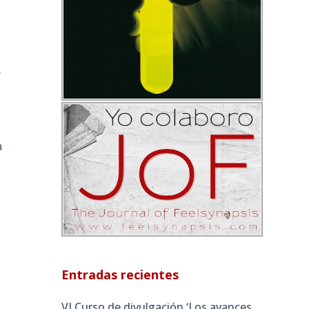
s
y
a
Entradas recientes
VI Curso de divulgación ‘Los avances