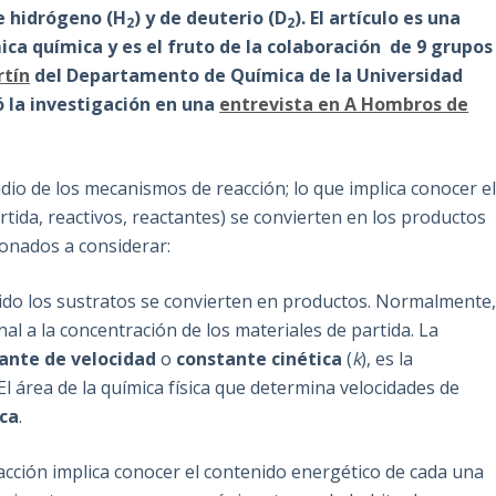
e hidrógeno (H
) y de deuterio (D
). El artículo es una
2
2
ca química y es el fruto de la colaboración de 9 grupos
rtín
del Departamento de Química de la Universidad
 la investigación en una
entrevista en A Hombros de
udio de los mecanismos de reacción; lo que implica conocer e
rtida, reactivos, reactantes) se convierten en los productos
ionados a considerar:
ápido los sustratos se convierten en productos. Normalmente
al a la concentración de los materiales de partida. La
ante de velocidad
o
constante cinética
(
k
), es la
El área de la química física que determina velocidades de
ica
.
cción implica conocer el contenido energético de cada una