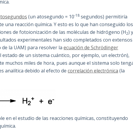
mica.
-18
 atosegundos
(un atosegundo = 10
segundos) permitiría
e una reacción química. Y esto es lo que han conseguido lo
ciones de fotoionización de las moléculas de hidrógeno (H
) 
2
esultados experimentales han sido completados con extensos
o de la UAM) para resolver la
ecuación de Schrödinger
l estado de un sistema cuántico, por ejemplo, un electrón),
te muchos miles de hora, pues aunque el sistema solo teng
es analítica debido al efecto de
correlación electrónica
(la
e en el estudio de las reacciones químicas, constituyendo
química.