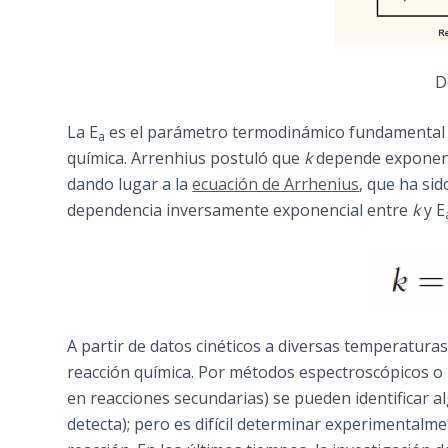
D
La E
es el parámetro termodinámico fundamental pa
a
química. Arrenhius postuló que
k
depende exponenci
dando lugar a la
ecuación de Arrhenius
, que ha si
dependencia inversamente exponencial entre
k
y E
A partir de datos cinéticos a diversas temperatura
reacción química. Por métodos espectroscópicos o 
en reacciones secundarias) se pueden identificar a
detecta); pero es difícil determinar experimentalme