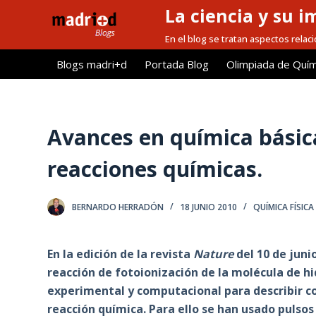
La ciencia y su i
S
a
En el blog se tratan aspectos relacio
l
Blogs madri+d
Portada Blog
Olimpiada de Quím
t
a
r
a
Avances en química básica
l
reacciones químicas.
c
o
n
BERNARDO HERRADÓN
18 JUNIO 2010
QUÍMICA FÍSICA
t
e
En la edición de la revista
Nature
del 10 de juni
n
reacción de fotoionización de la molécula de 
i
experimental y computacional para describir co
d
reacción química. Para ello se han usado pulsos
o