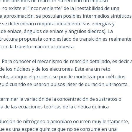
 de mecanismos de reacción ha recibido un impulso
 no existe el “inconveniente” de la inestabilidad de una
a aproximación, se postulan posibles intermedios sintéticos
; y se determinan computacionalmente sus energías y
 de enlace, ángulos de enlace y ángulos diedros). La
structura propuesta como estado de transición es realmente
 con la transformación propuesta.
. Para conocer el mecanismo de reacción detallado, es decir 
e los núcleos y de los electrones. Este era un reto
ente, aunque el proceso se puede modelizar por métodos
uió cuando se usaron pulsos láser de duración ultracorta.
eterminar la variación de la concentración de sustratos o
 de las ecuaciones teóricas de la cinética química.
educción de nitrógeno a amoniaco ocurren muy lentamente,
que es una especie química que no se consume en una