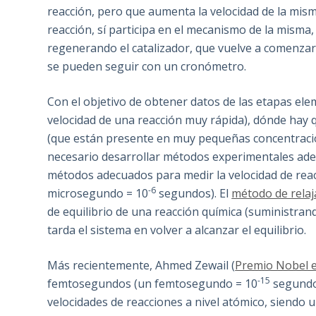
reacción, pero que aumenta la velocidad de la mis
reacción, sí participa en el mecanismo de la mism
regenerando el catalizador, que vuelve a comenzar el
se pueden seguir con un cronómetro.
Con el objetivo de obtener datos de las etapas el
velocidad de una reacción muy rápida), dónde hay 
(que están presente en muy pequeñas concentracio
necesario desarrollar métodos experimentales ade
métodos adecuados para medir la velocidad de reac
-6
microsegundo = 10
segundos). El
método de relaj
de equilibrio de una reacción química (suministra
tarda el sistema en volver a alcanzar el equilibrio.
Más recientemente, Ahmed Zewail (
Premio Nobel 
-15
femtosegundos (un femtosegundo = 10
segundos
velocidades de reacciones a nivel atómico, siendo 