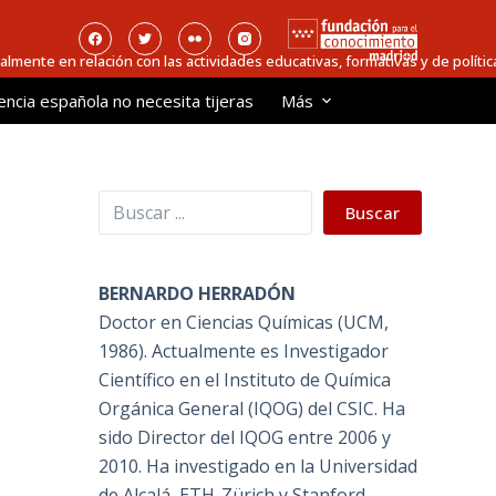
ialmente en relación con las actividades educativas, formativas y de política
encia española no necesita tijeras
Más
Buscar
Buscar
BERNARDO HERRADÓN
Doctor en Ciencias Químicas (UCM,
1986). Actualmente es Investigador
Científico en el Instituto de Química
Orgánica General (IQOG) del CSIC. Ha
sido Director del IQOG entre 2006 y
2010. Ha investigado en la Universidad
de Alcalá, ETH-Zürich y Stanford