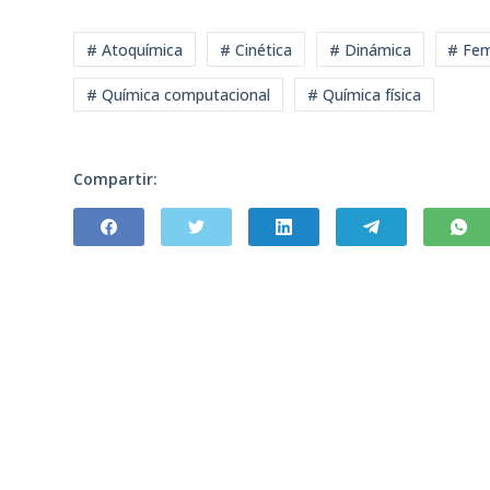
# Atoquímica
# Cinética
# Dinámica
# Fe
# Química computacional
# Química física
Compartir: