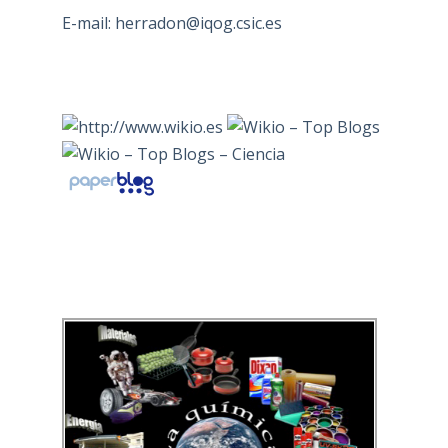
E-mail:
herradon@iqog.csic.es