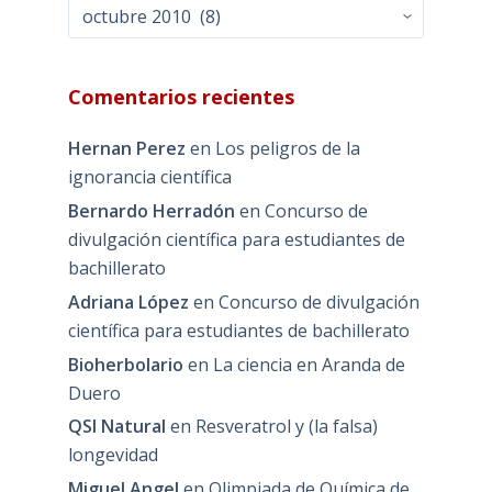
Archivos
Comentarios recientes
Hernan Perez
en
Los peligros de la
ignorancia científica
Bernardo Herradón
en
Concurso de
divulgación científica para estudiantes de
bachillerato
Adriana López
en
Concurso de divulgación
científica para estudiantes de bachillerato
Bioherbolario
en
La ciencia en Aranda de
Duero
QSI Natural
en
Resveratrol y (la falsa)
longevidad
Miguel Angel
en
Olimpiada de Química de