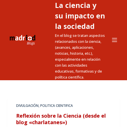
La ciencia y
S
a
su impacto en
l
la sociedad
t
En el blog se tratan aspectos
a
relacionados con la ciencia,
r
(avances, aplicaciones,
a
noticias, historia, etc.),
l
especialmente en relación
c
con las actividades
educativas, formativas y de
o
política científica.
n
t
e
n
DIVULGACIÓN
,
POLITICA CIENTIFICA
i
Reflexión sobre la Ciencia (desde el
d
blog «charlatanes»)
o