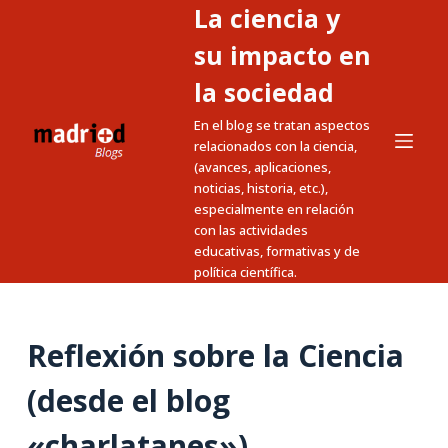
La ciencia y
S
a
su impacto en
l
la sociedad
t
En el blog se tratan aspectos
a
relacionados con la ciencia,
r
(avances, aplicaciones,
a
noticias, historia, etc.),
l
especialmente en relación
c
con las actividades
educativas, formativas y de
o
política científica.
n
t
e
Reflexión sobre la Ciencia
n
i
(desde el blog
d
«charlatanes»)
o