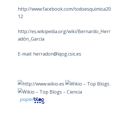
http://www.facebook.com/todoesquimica20
12
http://es.wikipedia.org/wiki/Bernardo_Herr
adón_García
E-mail:
herradon@iqog.csic.es