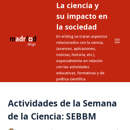
La ciencia y
S
a
su impacto en
l
la sociedad
t
En el blog se tratan aspectos
a
relacionados con la ciencia,
r
(avances, aplicaciones,
a
noticias, historia, etc.),
l
especialmente en relación
c
con las actividades
educativas, formativas y de
o
política científica.
n
t
e
Actividades de la Semana
n
i
de la Ciencia: SEBBM
d
o