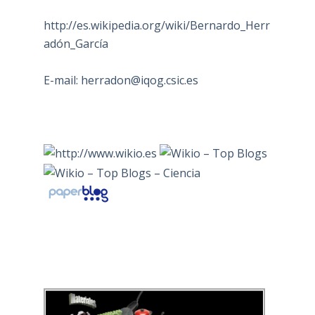
http://es.wikipedia.org/wiki/Bernardo_Herr
adón_García
E-mail:
herradon@iqog.csic.es