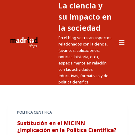
La ciencia y
S
a
su impacto en
l
la sociedad
t
En el blog se tratan aspectos
a
relacionados con la ciencia,
r
(avances, aplicaciones,
a
noticias, historia, etc.),
l
especialmente en relación
c
con las actividades
educativas, formativas y de
o
política científica.
n
t
e
n
POLITICA CIENTIFICA
i
Sustitución en el MICINN
d
¿Implicación en la Política Científica?
o