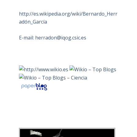
http://es.wikipedia.org/wiki/Bernardo_Herr
adón_García
E-mail:
herradon@iqog.csic.es