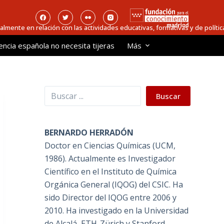
ialmente en relación con las actividades educativas, formativas y de política
encia española no necesita tijeras
Más
Buscar
Buscar
BERNARDO HERRADÓN
Doctor en Ciencias Químicas (UCM,
1986). Actualmente es Investigador
Científico en el Instituto de Química
Orgánica General (IQOG) del CSIC. Ha
sido Director del IQOG entre 2006 y
2010. Ha investigado en la Universidad
de Alcalá, ETH-Zürich y Stanford