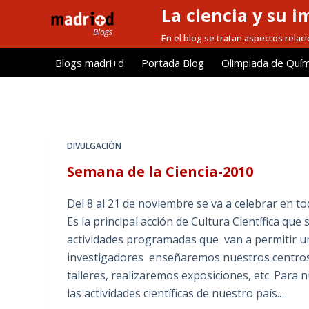
La ciencia y su i
S
a
En el blog se tratan aspectos relacio
l
Blogs madri+d
Portada Blog
Olimpiada de Quím
t
a
r
a
l
DIVULGACIÓN
c
Semana de la Ciencia-2010
o
n
Del 8 al 21 de noviembre se va a celebrar en to
t
Es la principal acción de Cultura Científica qu
e
actividades programadas que van a permitir un
n
investigadores enseñaremos nuestros centros 
i
talleres, realizaremos exposiciones, etc. Para
d
las actividades científicas de nuestro país.…
o