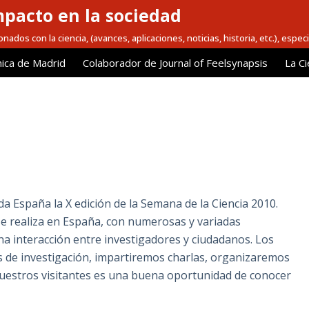
mpacto en la sociedad
nados con la ciencia, (avances, aplicaciones, noticias, historia, etc.), espec
ica de Madrid
Colaborador de Journal of Feelsynapsis
La Ci
da España la X edición de la Semana de la Ciencia 2010.
e se realiza en España, con numerosas y variadas
a interacción entre investigadores y ciudadanos. Los
de investigación, impartiremos charlas, organizaremos
 nuestros visitantes es una buena oportunidad de conocer