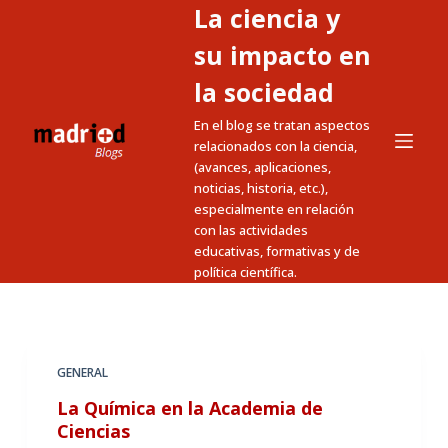
La ciencia y
S
a
su impacto en
l
la sociedad
t
En el blog se tratan aspectos
a
relacionados con la ciencia,
r
(avances, aplicaciones,
a
noticias, historia, etc.),
l
especialmente en relación
c
con las actividades
educativas, formativas y de
o
política científica.
n
t
e
n
GENERAL
i
La Química en la Academia de
d
Ciencias
o