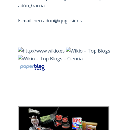
adón_García
E-mail:
herradon@iqog.csic.es